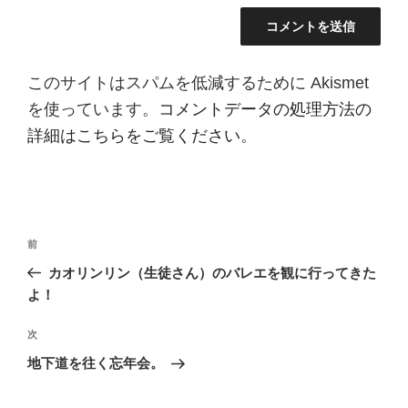
このサイトはスパムを低減するために Akismet
を使っています。
コメントデータの処理方法の
詳細はこちらをご覧ください
。
投
前
前
稿
の
カオリンリン（生徒さん）のバレエを観に行ってきた
ナ
投
よ！
ビ
稿
ゲ
次
次
の
ー
地下道を往く忘年会。
投
シ
稿