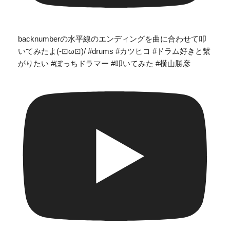
backnumberの水平線のエンディングを曲に合わせて叩
いてみたよ(-⊡ω⊡)/ #drums #カツヒコ #ドラム好きと繋
がりたい #ぼっちドラマー #叩いてみた #横山勝彦