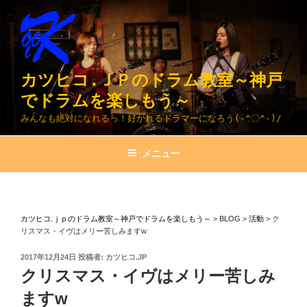
コ
ン
テ
ン
ツ
カツヒコ.ＪＰのドラム教室～神戸
へ
でドラムを楽しもう～
ス
みんなも絶対になれるっ！好かれるドラマーになろう(-^〇^-)/
キ
ッ
メニュー
プ
カツヒコ.ｊｐのドラム教室～神戸でドラムを楽しもう～
>
BLOG
>
活動
>
ク
リスマス・イヴはメリー苦しみますw
投
2017年12月24日
投稿者:
カツヒコ.JP
稿
クリスマス・イヴはメリー苦しみ
日:
ますw