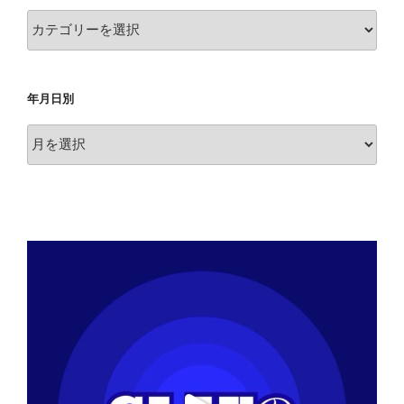
カ
テ
ゴ
リ
年月日別
ー
年
月
日
別