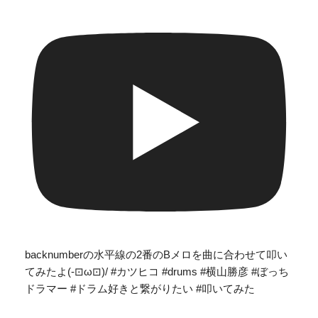
backnumberの水平線の2番のBメロを曲に合わせて叩い
てみたよ(-⊡ω⊡)/ #カツヒコ #drums #横山勝彦 #ぼっち
ドラマー #ドラム好きと繋がりたい #叩いてみた