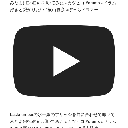
みたよ(-⊡ω⊡)/ #叩いてみた #カツヒコ #drums #ドラム
好きと繋がりたい #横山勝彦 #ぼっちドラマー
backnumberの水平線のブリッジを曲に合わせて叩いて
みたよ(-⊡ω⊡)/ #叩いてみた #カツヒコ #drums #ドラム