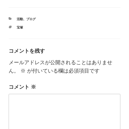
カ
活動
、
ブログ
テ
タ
宝塚
ゴ
グ
リ
ー
コメントを残す
メールアドレスが公開されることはありませ
ん。
※
が付いている欄は必須項目です
コメント
※